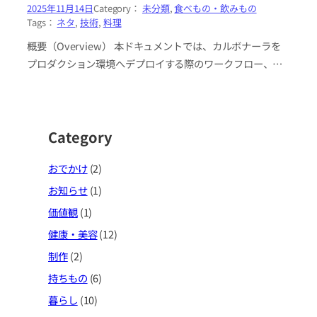
2025年11月14日
Category：
未分類
, 
食べもの・飲みもの
Tags：
ネタ
, 
技術
, 
料理
概要（Overview） 本ドキュメントでは、カルボナーラを
プロダクション環境へデプロイする際のワークフロー、依
存関係、オペレーションについて、アーキテクチャ用語を
用いつつ体系化し…
Category
おでかけ
(2)
お知らせ
(1)
価値観
(1)
健康・美容
(12)
制作
(2)
持ちもの
(6)
暮らし
(10)