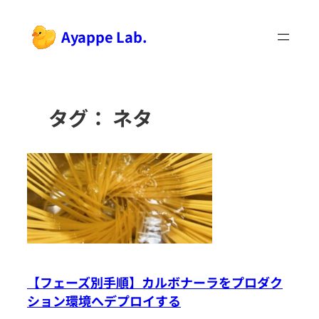
内
容
Ayappe Lab.
を
ス
キ
ッ
タグ：
ネタ
プ
【フェーズ別手順】カルボナーラをプロダク
ション環境へデプロイする