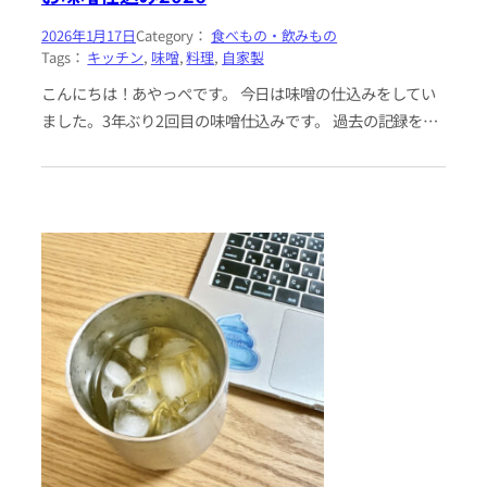
2026年1月17日
Category：
食べもの・飲みもの
Tags：
キッチン
, 
味噌
, 
料理
, 
自家製
こんにちは！あやっぺです。 今日は味噌の仕込みをしてい
ました。3年ぶり2回目の味噌仕込みです。 過去の記録を見
ていると、前回は2023/02/26に5kg仕込んでいたようで
す。人生…