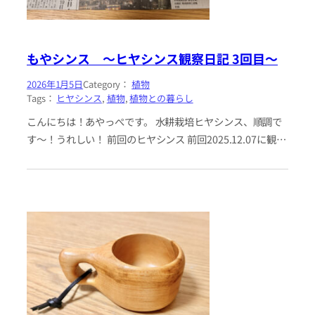
もやシンス 〜ヒヤシンス観察日記 3回目〜
2026年1月5日
Category：
植物
Tags：
ヒヤシンス
, 
植物
, 
植物との暮らし
こんにちは！あやっぺです。 水耕栽培ヒヤシンス、順調で
す〜！うれしい！ 前回のヒヤシンス 前回2025.12.07に観察
したヒヤシンスがこちら。ちょうどひと月くらい経ちまし
た。 今…