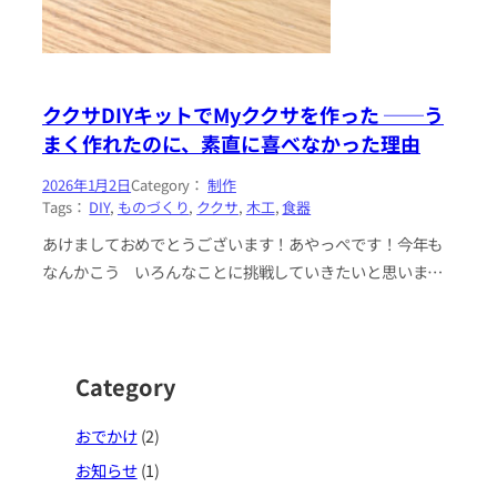
ククサDIYキットでMyククサを作った ──う
まく作れたのに、素直に喜べなかった理由
2026年1月2日
Category：
制作
Tags：
DIY
, 
ものづくり
, 
ククサ
, 
木工
, 
食器
あけましておめでとうございます！あやっぺです！今年も
なんかこう いろんなことに挑戦していきたいと思いま
す！（ふわっ） さて、今回は、インフルエンザからの復活
を果たしたあやっぺが年末…
Category
おでかけ
(2)
お知らせ
(1)