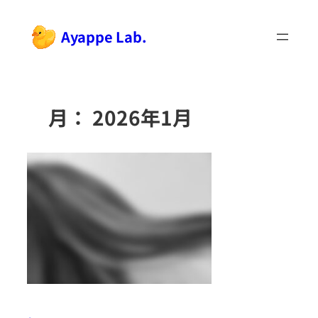
内
容
Ayappe Lab.
を
ス
キ
ッ
月：
2026年1月
プ