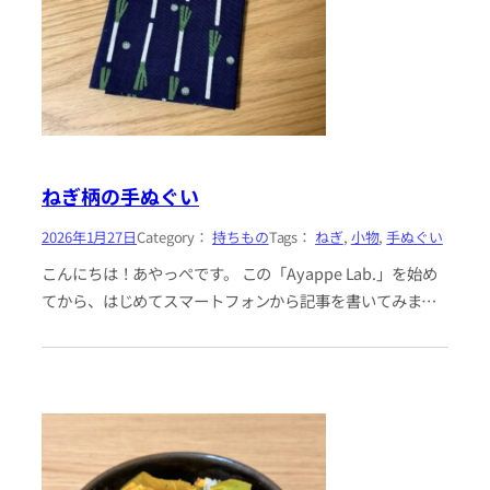
ねぎ柄の手ぬぐい
2026年1月27日
Category：
持ちもの
Tags：
ねぎ
, 
小物
, 
手ぬぐい
こんにちは！あやっぺです。 この「Ayappe Lab.」を始め
てから、はじめてスマートフォンから記事を書いてみま
す。 いつもは「これを書くぞ」と決めて、PCを開いて、章
立てを考え…