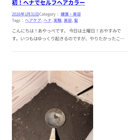
初！ヘナでセルフヘアカラー
2026年1月31日
Category：
健康・美容
Tags：
ヘアケア
, 
ヘナ
, 
実験
, 
美容
, 
髪
こんにちは！あやっぺです。 今日は土曜日！おやすみで
す。いつもはゆっくり起きるのですが、やりたかったこと
があったのでちょっとだけ早起きしました。 やりたかった
こと……それは、ヘナで…