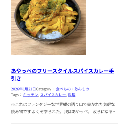
あやっぺのフリースタイルスパイスカレー手
引き
2026年1月21日
Category：
食べもの・飲みもの
Tags：
キッチン
, 
スパイスカレー
, 
料理
※これはファンタジーな世界観の語り口で書かれた気軽な
読み物です よくぞ参られた。我はあやっぺ。 汝らにゆるく
おうちスパイスカレーづくり指南する、語り部（？）であ
る。こたびは、汝らに…