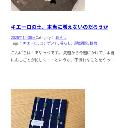
キエーロの土、本当に増えないのだろうか
2026年1月30日
Category：
暮らし
Tags：
キエーロ
, 
コンポスト
, 
暮らし
, 
環境問題
, 
観察
こんにちは！あやっぺです。 先週から今週にかけて、本当
におしごとが忙しく……というか、不慣れなことをやって
いて気持ちがとっっってもせわしなかったのですが、上司
や同僚に助けてもらいな…