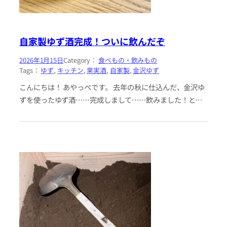
自家製ゆず酒完成！ついに飲んだぞ
2026年1月15日
Category：
食べもの・飲みもの
Tags：
ゆず
, 
キッチン
, 
果実酒
, 
自家製
, 
金沢ゆず
こんにちは！ あやっぺです。 去年の秋に仕込んだ、金沢ゆ
ずを使ったゆず酒……完成しまして……飲みました！とい
うか、今この記事を書きながら飲んでいます！（歓声） 年
末は体調を崩し、年…