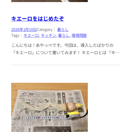
キエーロをはじめたぞ
2026年1月10日
Category：
暮らし
Tags：
キエーロ
, 
キッチン
, 
暮らし
, 
環境問題
こんにちは！あやっぺです。今回は、導入したばかりの
「キエーロ」について書いてみます！ キエーロとは 「キエ
ーロ」は消滅型コンポストの一種で、黒土の中に生ゴミを
入れると微生物が分解し…