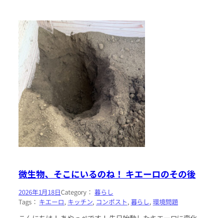
微生物、そこにいるのね！ キエーロのその後
2026年1月18日
Category：
暮らし
Tags：
キエーロ
, 
キッチン
, 
コンポスト
, 
暮らし
, 
環境問題
こんにちは！ あやっぺです！ 先日始動したキエーロに変化