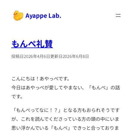
内
容
Ayappe Lab.
を
ス
キ
もんぺ礼賛
ッ
プ
投稿日
2026年4月6日
更新日
2026年6月8日
こんにちは！あやっぺです。
今日はあやっぺが愛してやまない、「もんぺ」の話
です。
「もんぺってなに！？」となる方もおられそうです
が、これを読んでくださっている方の頭の中にいま
思い浮かんでいる「もんぺ」できっと合っておりま