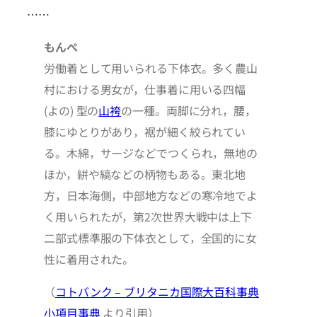
……
もんぺ
労働着として用いられる下体衣。多く農山
村における男女が，仕事着に用いる四幅
(よの) 型の
山袴
の一種。両脚に分れ，腰，
膝にゆとりがあり，裾が細く絞られてい
る。木綿，サージなどでつくられ，無地の
ほか，絣や縞などの柄物もある。東北地
方，日本海側，中部地方などの寒冷地でよ
く用いられたが，第2次世界大戦中は上下
二部式標準服の下体衣として，全国的に女
性に着用された。
（
コトバンク – ブリタニカ国際大百科事典
小項目事典
より引用）