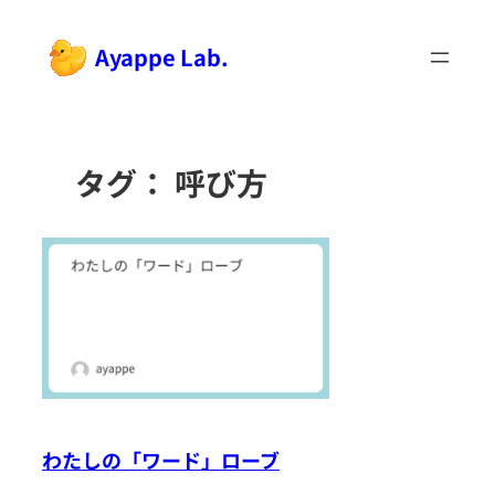
内
容
Ayappe Lab.
を
ス
キ
ッ
タグ：
呼び方
プ
わたしの「ワード」ローブ