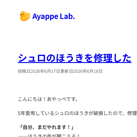
内
Ayappe Lab.
容
を
ス
キ
ッ
シュロのほうきを修理した
プ
投稿日
2026年6月17日
更新日
2026年6月18日
こんにちは！あやっぺです。
5年愛用しているシュロのほうきが破損したので、修
「自分、まだやれます！」
──ほうきの声が聞こえる！