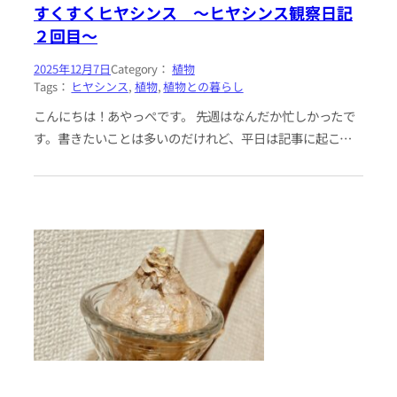
すくすくヒヤシンス 〜ヒヤシンス観察日記
２回目〜
2025年12月7日
Category：
植物
Tags：
ヒヤシンス
, 
植物
, 
植物との暮らし
こんにちは！あやっぺです。 先週はなんだか忙しかったで
す。書きたいことは多いのだけれど、平日は記事に起こす
時間がうまく取れず、更新頻度が下がってしまいました。
おやすみの日にのんびり…