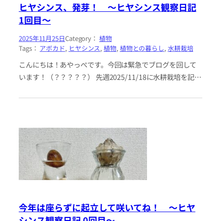
ヒヤシンス、発芽！ 〜ヒヤシンス観察日記
1回目〜
2025年11月25日
Category：
植物
Tags：
アボカド
, 
ヒヤシンス
, 
植物
, 
植物との暮らし
, 
水耕栽培
こんにちは！あやっぺです。今回は緊急でブログを回して
います！（？？？？？） 先週2025/11/18に水耕栽培を記事
にしたヒヤシンスですが、なんと早くも発芽しました！そ
して、観察の…
今年は座らずに起立して咲いてね！ 〜ヒヤ
シンス観察日記 0回目〜