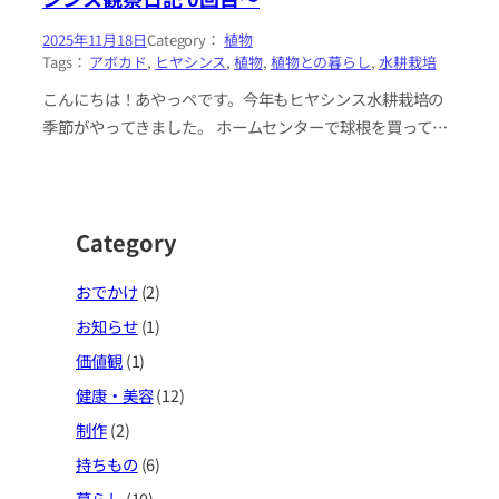
2025年11月18日
Category：
植物
Tags：
アボカド
, 
ヒヤシンス
, 
植物
, 
植物との暮らし
, 
水耕栽培
こんにちは！あやっぺです。今年もヒヤシンス水耕栽培の
季節がやってきました。 ホームセンターで球根を買ってき
ていたので、栽培用の瓶にセットしましたよ〜 去年のヒヤ
シンスはうまく茎が伸…
Category
おでかけ
(2)
お知らせ
(1)
価値観
(1)
健康・美容
(12)
制作
(2)
持ちもの
(6)
暮らし
(10)