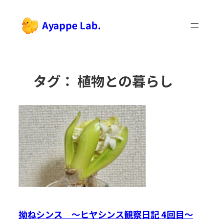
内
容
Ayappe Lab.
を
ス
キ
ッ
タグ：
植物との暮らし
プ
拗ねシンス 〜ヒヤシンス観察日記 4回目〜