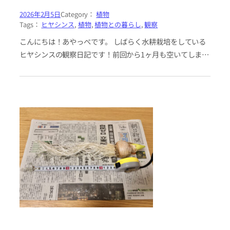
2026年2月5日
Category：
植物
Tags：
ヒヤシンス
, 
植物
, 
植物との暮らし
, 
観察
こんにちは！あやっぺです。 しばらく水耕栽培をしている
ヒヤシンスの観察日記です！前回から1ヶ月も空いてしまい
ました。 玄関の下に置いていると視界に入らず、うっすら
存在を忘れてしまい…